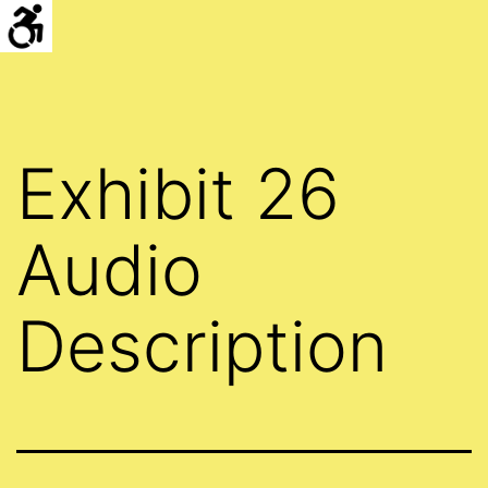
Skip
Hello
to
프
content
로
젝
Exhibit 26
트
Audio
Description